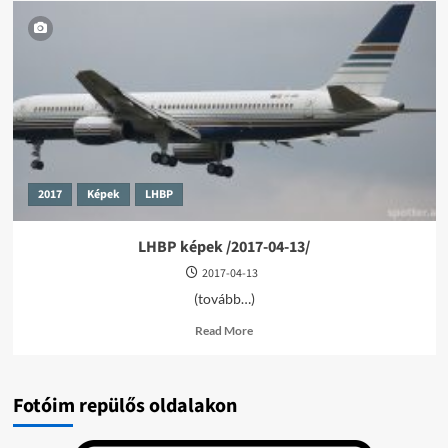
2017
Képek
LHBP
LHBP képek /2017-04-13/
2017-04-13
(tovább…)
Read
Read More
more
about
LHBP
képek
Fotóim repülős oldalakon
/2017-
04-
13/