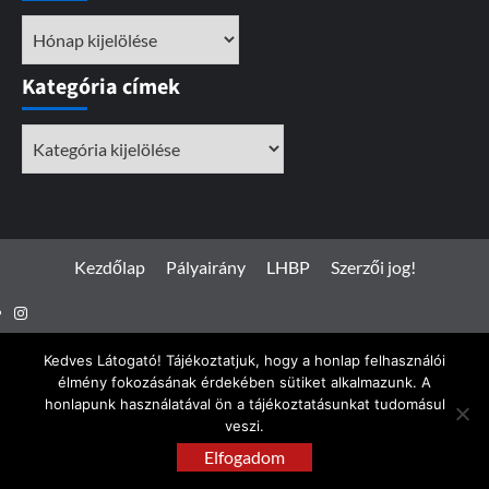
Archívum
Kategória címek
Kategória
címek
Kezdőlap
Pályairány
LHBP
Szerzői jog!
Instagram
Facebook
Kedves Látogató! Tájékoztatjuk, hogy a honlap felhasználói
élmény fokozásának érdekében sütiket alkalmazunk. A
honlapunk használatával ön a tájékoztatásunkat tudomásul
veszi.
Spotterfoto.hu © Minden jog fenntartva 2017 - 2026
|
Elfogadom
CoverNews
by AF themes.