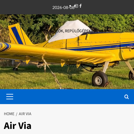
Skip
Instagram
Facebook
2026-08-08
to
content
FÉNYKÉPEK, VIDEÓK, REPÜLŐGÉPEKRŐL V2.3
Primary
Menu
HOME
AIR VIA
Air Via