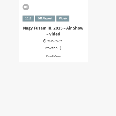
2015
Off Airport
Videó
Nagy Futam III. 2015 – Air Show
– videó
2015-05-02
(tovább…)
Read
Read More
more
about
Nagy
Futam
III.
2015
–
Air
Show
–
videó