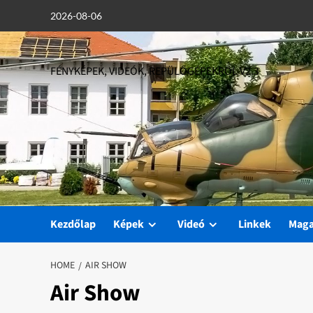
Skip
2026-08-06
to
content
FÉNYKÉPEK, VIDEÓK, REPÜLŐGÉPEKRŐL V2.3
Kezdőlap
Képek
Videó
Linkek
Mag
HOME
AIR SHOW
Air Show