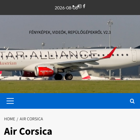
Skip
Instagram
Facebook
2026-08-08
to
content
FÉNYKÉPEK, VIDEÓK, REPÜLŐGÉPEKRŐL V2.3
Primary
Menu
HOME
AIR CORSICA
Air Corsica