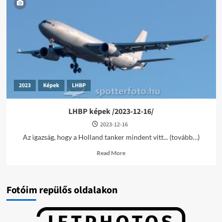
LHBP
képek
/2025-
09-
25,28/
2023
Képek
LHBP
LHBP képek /2023-12-16/
2023-12-16
Az igazság, hogy a Holland tanker mindent vitt... (tovább…)
Read
Read More
more
about
LHBP
képek
Fotóim repülős oldalakon
/2023-
12-
16/