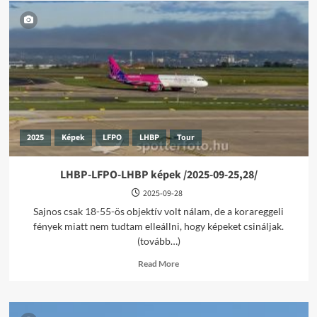
2025
Képek
LFPO
LHBP
Tour
LHBP-LFPO-LHBP képek /2025-09-25,28/
2025-09-28
Sajnos csak 18-55-ös objektív volt nálam, de a korareggeli
fények miatt nem tudtam elleállni, hogy képeket csináljak.
(tovább…)
Read
Read More
more
about
LHBP-
LFPO-