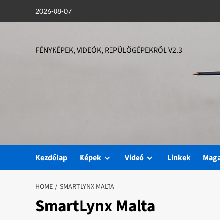
Skip
2026-08-07
to
content
FÉNYKÉPEK, VIDEÓK, REPÜLŐGÉPEKRŐL V2.3
Kezdőlap
Képek
Videó
Linkek
Mag
HOME
SMARTLYNX MALTA
SmartLynx Malta