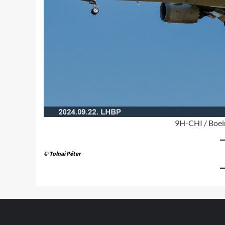
9H-CHI / Boei
© Tolnai Péter