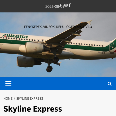
Skip
Instagram
Facebook
2026-08-09
to
content
FÉNYKÉPEK, VIDEÓK, REPÜLŐGÉPEKRŐL V2.3
Primary
Menu
HOME
SKYLINE EXPRESS
Skyline Express