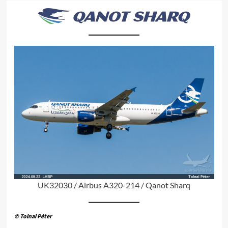
UK32030 / Airbus A320-214 / Qanot Sharq
© Tolnai Péter