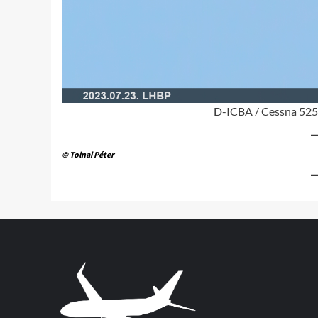
D-ICBA / Cessna 525 
© Tolnai Péter