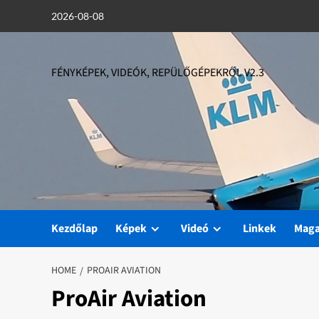
Skip
2026-08-08
to
content
FÉNYKÉPEK, VIDEÓK, REPÜLŐGÉPEKRŐL V2.3
Kezdőlap
Képek
Videó
Linkek
Mag
HOME
PROAIR AVIATION
ProAir Aviation