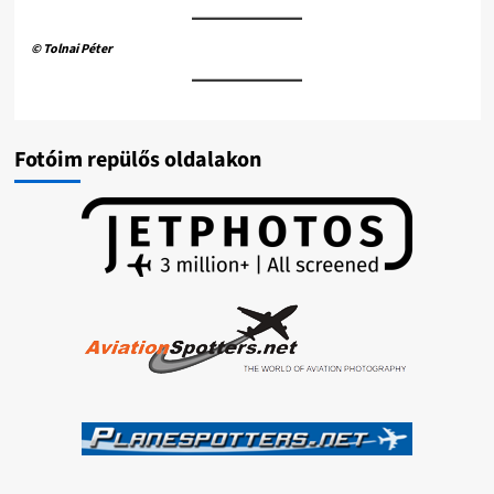
© Tolnai Péter
Fotóim repülős oldalakon