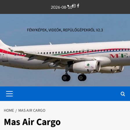
Skip
Instagram
Facebook
2026-08-10
to
content
FÉNYKÉPEK, VIDEÓK, REPÜLŐGÉPEKRŐL V2.3
Primary
Menu
HOME
MAS AIR CARGO
Mas Air Cargo