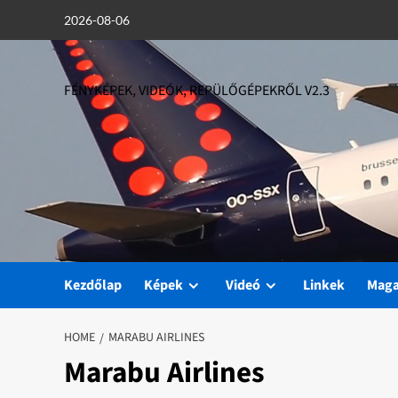
Skip
2026-08-06
to
content
FÉNYKÉPEK, VIDEÓK, REPÜLŐGÉPEKRŐL V2.3
Kezdőlap
Képek
Videó
Linkek
Mag
HOME
MARABU AIRLINES
Marabu Airlines