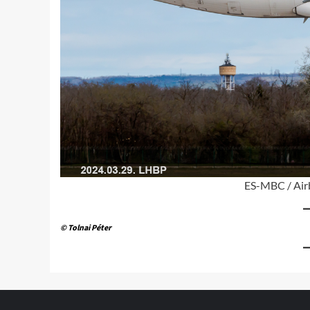
ES-MBC / Ai
© Tolnai Péter