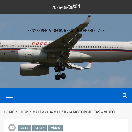
Skip
Instagram
Facebook
2026-08-08
to
content
FÉNYKÉPEK, VIDEÓK, REPÜLŐGÉPEKRŐL V2.3
Primary
Menu
HOME
LHBP
MALÉV / HA-MAL / IL-14 MOTORINDÍTÁS – VIDEÓ
2011
LHBP
Videó