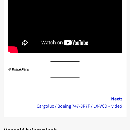
© Tolnai Péter
Post
Next:
Cargolux / Boeing 747-8R7F / LX-VCD – videó
navigation