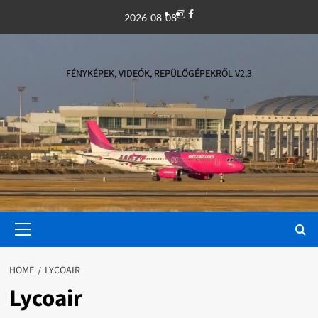
Skip
Instagram
Facebook
2026-08-08
to
content
FÉNYKÉPEK, VIDEÓK, REPÜLŐGÉPEKRŐL V2.3
Primary
Menu
HOME
LYCOAIR
Lycoair