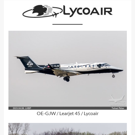
OE-GJW / Learjet 45 / Lycoair