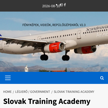
Skip
Instagram
Facebook
2026-08-10
to
content
FÉNYKÉPEK, VIDEÓK, REPÜLŐGÉPEKRŐL V2.3
Primary
Menu
HOME
LÉGIERŐ / GOVERNMENT
SLOVAK TRAINING ACADEMY
Slovak Training Academy