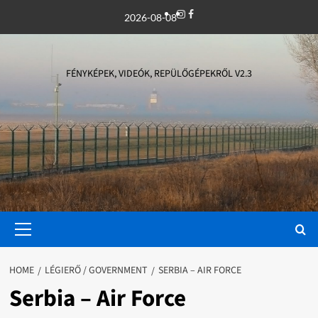
Skip
Instagram
Facebook
2026-08-08
to
content
FÉNYKÉPEK, VIDEÓK, REPÜLŐGÉPEKRŐL V2.3
Primary
Menu
HOME
LÉGIERŐ / GOVERNMENT
SERBIA – AIR FORCE
Serbia – Air Force