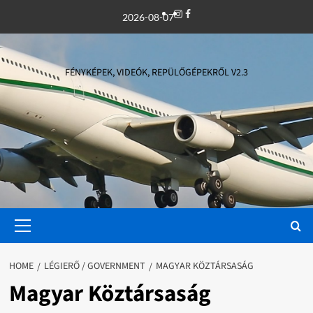
Skip
Instagram
Facebook
2026-08-07
to
content
FÉNYKÉPEK, VIDEÓK, REPÜLŐGÉPEKRŐL V2.3
Primary
Menu
HOME
LÉGIERŐ / GOVERNMENT
MAGYAR KÖZTÁRSASÁG
Magyar Köztársaság