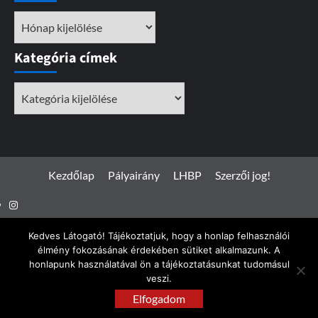
Archívum
Kategória címek
Kategória
címek
Kezdőlap
Pályairány
LHBP
Szerzői jog!
Instagram
Facebook
Kedves Látogató! Tájékoztatjuk, hogy a honlap felhasználói
élmény fokozásának érdekében sütiket alkalmazunk. A
honlapunk használatával ön a tájékoztatásunkat tudomásul
veszi.
Spotterfoto.hu © Minden jog fenntartva 2017 - 2026
|
Elfogadom
CoverNews
by AF themes.