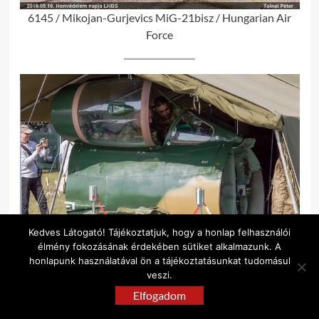
6145 / Mikojan-Gurjevics MiG-21bisz / Hungarian Air
Force
Kedves Látogató! Tájékoztatjuk, hogy a honlap felhasználói
élmény fokozásának érdekében sütiket alkalmazunk. A
honlapunk használatával ön a tájékoztatásunkat tudomásul
8111 / Mikojan-Gurjevics MiG-21MF / Hungarian Air
veszi.
Force
Elfogadom