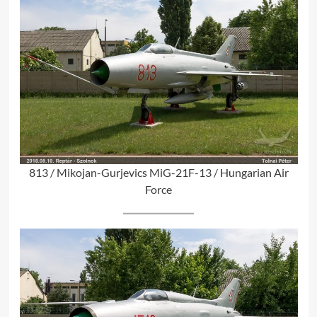
813 / Mikojan-Gurjevics MiG-21F-13 / Hungarian Air
Force