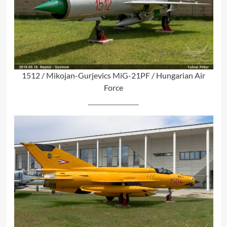
1512 / Mikojan-Gurjevics MiG-21PF / Hungarian Air
Force