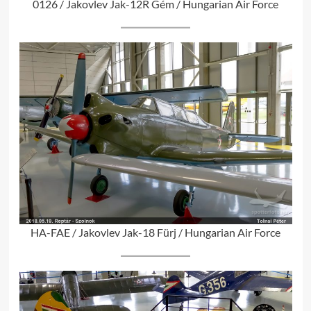
0126 / Jakovlev Jak-12R Gém / Hungarian Air Force
HA-FAE / Jakovlev Jak-18 Fürj / Hungarian Air Force