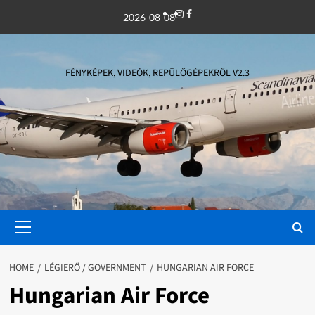
Skip
Instagram
Facebook
2026-08-08
to
content
FÉNYKÉPEK, VIDEÓK, REPÜLŐGÉPEKRŐL V2.3
Primary
Menu
HOME
LÉGIERŐ / GOVERNMENT
HUNGARIAN AIR FORCE
Hungarian Air Force