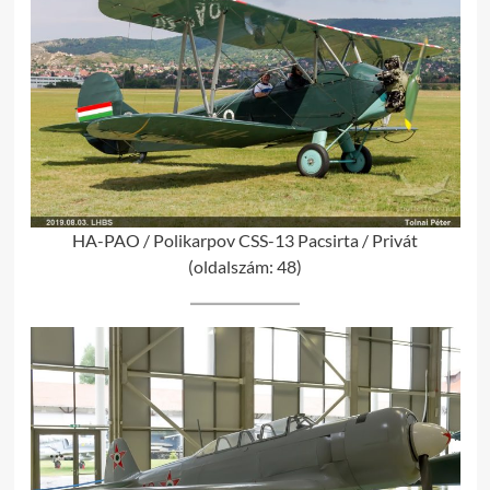
HA-PAO / Polikarpov CSS-13 Pacsirta / Privát
(oldalszám: 48)