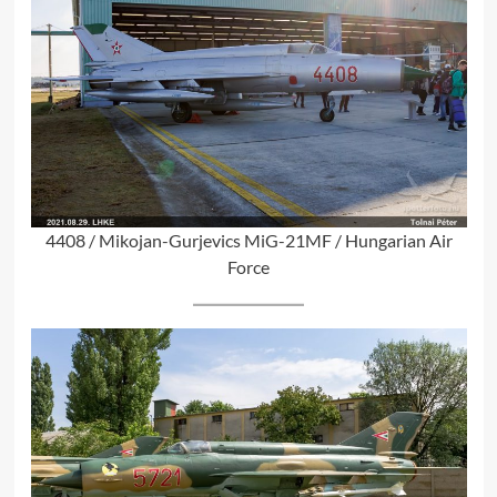
4408 / Mikojan-Gurjevics MiG-21MF / Hungarian Air
Force