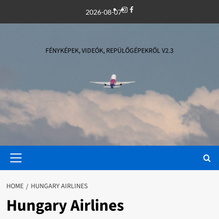
Skip
Instagram
Facebook
2026-08-07
to
content
FÉNYKÉPEK, VIDEÓK, REPÜLŐGÉPEKRŐL V2.3
Primary
Menu
HOME
HUNGARY AIRLINES
Hungary Airlines