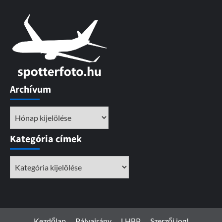
Archívum
Archívum
Kategória címek
Kategória
címek
Kezdőlap
Pályairány
LHBP
Szerzői jog!