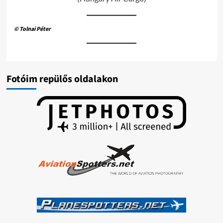
© Tolnai Péter
Fotóim repülős oldalakon