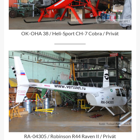
OK-OHA 38 / Heli-Sport CH-7 Cobra / Privát
RA-04305 / Robinson R44 Raven II / Privát