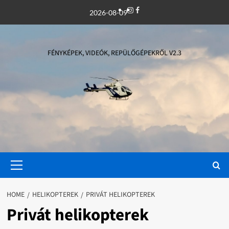
Skip
Instagram
Facebook
2026-08-09
to
content
FÉNYKÉPEK, VIDEÓK, REPÜLŐGÉPEKRŐL V2.3
Primary
Menu
HOME
HELIKOPTEREK
PRIVÁT HELIKOPTEREK
Privát helikopterek