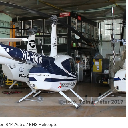
n R44 Astro / BHS Helicopter