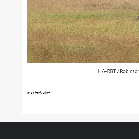
HA-RBT / Robinson 
© Tolnai Péter