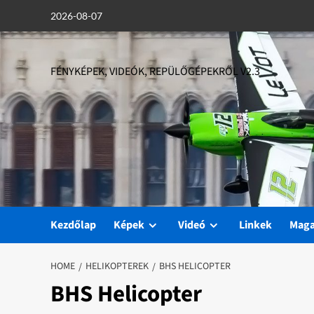
Skip
2026-08-07
to
content
FÉNYKÉPEK, VIDEÓK, REPÜLŐGÉPEKRŐL V2.3
Kezdőlap
Képek
Videó
Linkek
Mag
HOME
HELIKOPTEREK
BHS HELICOPTER
BHS Helicopter