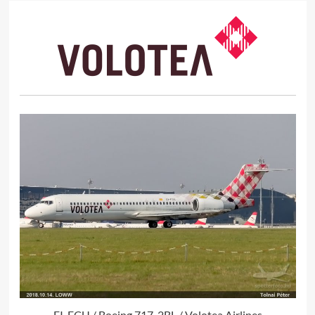
EI-FCU / Boeing 717-2BL / Volotea Airlines