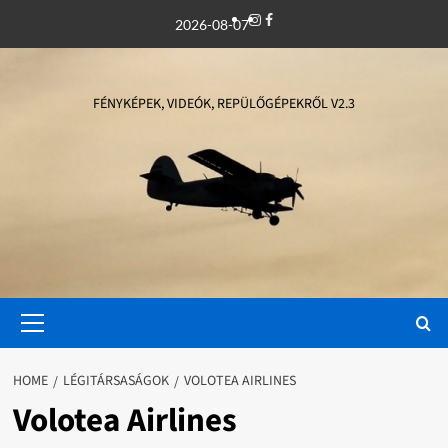
Skip
Instagram
Facebook
2026-08-07
to
content
FÉNYKÉPEK, VIDEÓK, REPÜLŐGÉPEKRŐL V2.3
Primary
Menu
HOME
LÉGITÁRSASÁGOK
VOLOTEA AIRLINES
Volotea Airlines