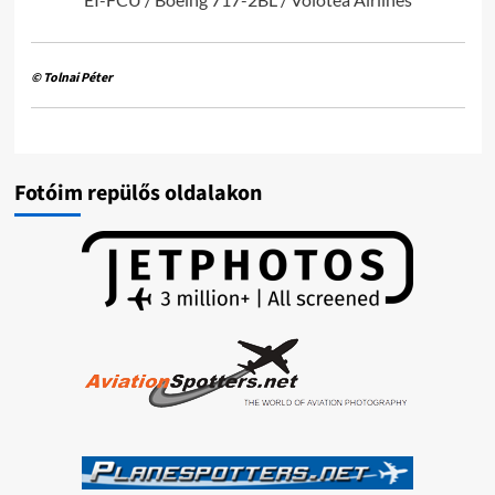
© Tolnai Péter
Fotóim repülős oldalakon