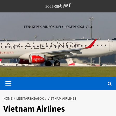
Skip
Instagram
Facebook
2026-08-08
to
content
FÉNYKÉPEK, VIDEÓK, REPÜLŐGÉPEKRŐL V2.3
Primary
Menu
HOME
LÉGITÁRSASÁGOK
VIETNAM AIRLINES
Vietnam Airlines