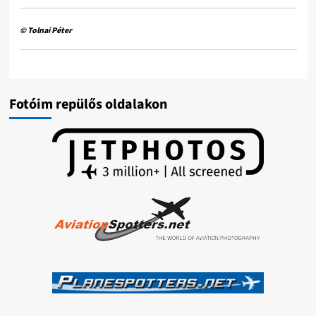
© Tolnai Péter
Fotóim repülős oldalakon