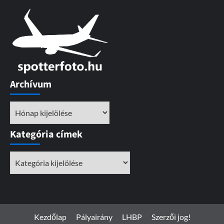
Archívum
Archívum
Kategória címek
Kategória
címek
Kezdőlap
Pályairány
LHBP
Szerzői jog!