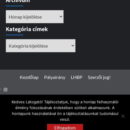
Archívum
Archívum
Kategória címek
Kategória
címek
Kezdőlap
Pályairány
LHBP
Szerzői jog!
Instagram
Facebook
Kedves Látogató! Tájékoztatjuk, hogy a honlap felhasználói
élmény fokozásának érdekében sütiket alkalmazunk. A
honlapunk használatával ön a tájékoztatásunkat tudomásul
veszi.
Spotterfoto.hu © Minden jog fenntartva 2017 - 2026
|
Elfogadom
CoverNews
by AF themes.