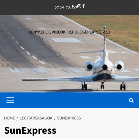
Skip
Instagram
Facebook
2026-08-07
to
content
FÉNYKÉPEK, VIDEÓK, REPÜLŐGÉPEKRŐL V2.3
Primary
Menu
HOME
LÉGITÁRSASÁGOK
SUNEXPRESS
SunExpress