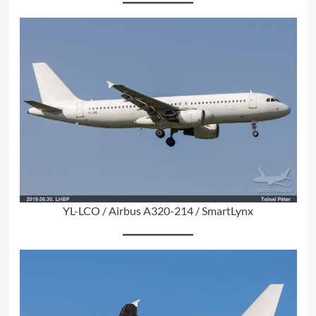
YL-LCO / Airbus A320-214 / SmartLynx