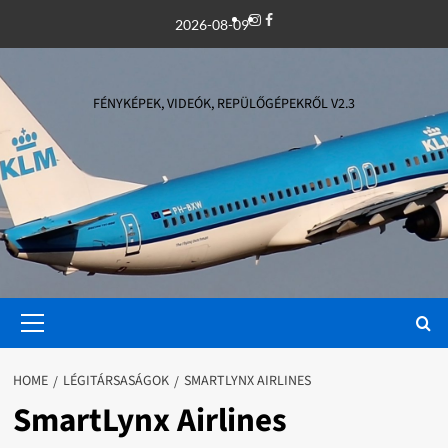
Skip
Instagram
Facebook
2026-08-09
to
content
FÉNYKÉPEK, VIDEÓK, REPÜLŐGÉPEKRŐL V2.3
Primary
Menu
HOME
LÉGITÁRSASÁGOK
SMARTLYNX AIRLINES
SmartLynx Airlines