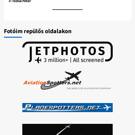
© Tolnai Péter
Fotóim repülős oldalakon