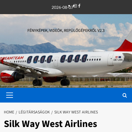
Skip
Instagram
Facebook
2026-08-07
to
content
FÉNYKÉPEK, VIDEÓK, REPÜLŐGÉPEKRŐL V2.3
Primary
Menu
HOME
LÉGITÁRSASÁGOK
SILK WAY WEST AIRLINES
Silk Way West Airlines