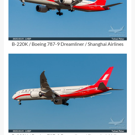
B-220K / Boeing 787-9 Dreamliner / Shanghai Airlines