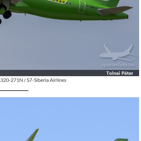
320-271N / S7-Siberia Airlines