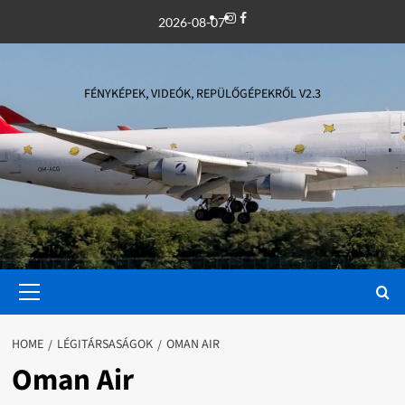
Skip
Instagram
Facebook
2026-08-07
to
content
FÉNYKÉPEK, VIDEÓK, REPÜLŐGÉPEKRŐL V2.3
Primary
Menu
HOME
LÉGITÁRSASÁGOK
OMAN AIR
Oman Air