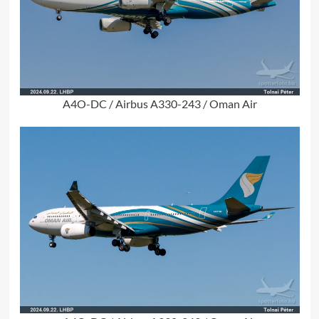
A4O-DC / Airbus A330-243 / Oman Air