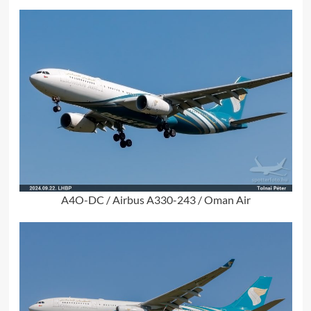
A4O-DC / Airbus A330-243 / Oman Air