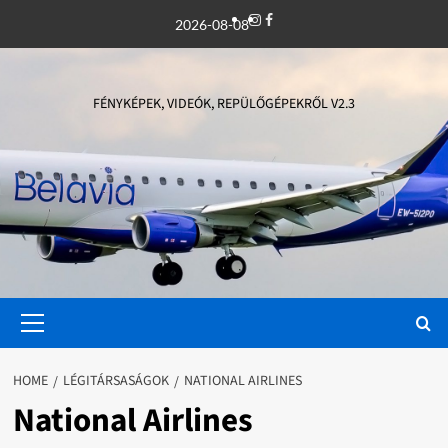
Skip
Instagram
Facebook
2026-08-08
to
content
FÉNYKÉPEK, VIDEÓK, REPÜLŐGÉPEKRŐL V2.3
Primary
Menu
HOME
LÉGITÁRSASÁGOK
NATIONAL AIRLINES
National Airlines