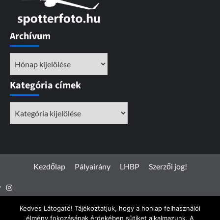
Archívum
Archívum
Kategória címek
Kategória
címek
Kezdőlap
Pályairány
LHBP
Szerzői jog!
Instagram
Facebook
Kedves Látogató! Tájékoztatjuk, hogy a honlap felhasználói
élmény fokozásának érdekében sütiket alkalmazunk. A