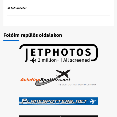
© Tolnai Péter
Fotóim repülős oldalakon