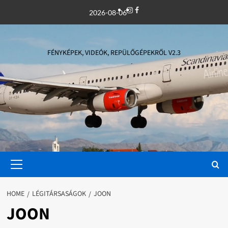
Skip
Instagram
Facebook
2026-08-06
to
content
FÉNYKÉPEK, VIDEÓK, REPÜLŐGÉPEKRŐL V2.3
Primary
Menu
HOME
LÉGITÁRSASÁGOK
JOON
JOON