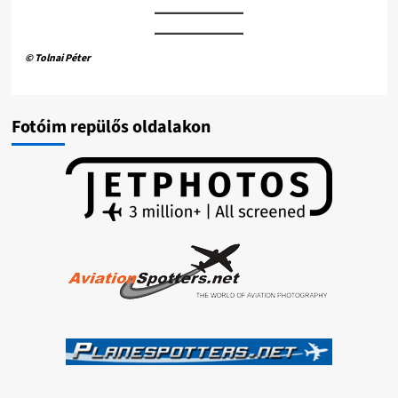
© Tolnai Péter
Fotóim repülős oldalakon