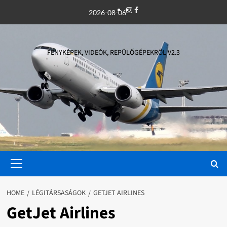
Skip
Instagram
Facebook
2026-08-06
to
content
FÉNYKÉPEK, VIDEÓK, REPÜLŐGÉPEKRŐL V2.3
Primary
Menu
HOME
LÉGITÁRSASÁGOK
GETJET AIRLINES
GetJet Airlines