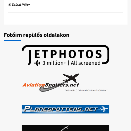
© Tolnai Péter
Fotóim repülős oldalakon