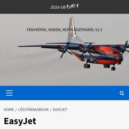
Skip
Instagram
Facebook
2026-08-09
to
content
FÉNYKÉPEK, VIDEÓK, REPÜLŐGÉPEKRŐL V2.3
Primary
Menu
HOME
LÉGITÁRSASÁGOK
EASYJET
EasyJet