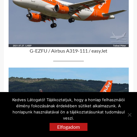
G-EZFU / Airbus A319-111 / easyJet
Kedves Látogató! Tájékoztatjuk, hogy a honlap felhasználói
élmény fokozásának érdekében sütiket alkalmazunk. A
honlapunk használatával ön a tájékoztatásunkat tudomásul
veszi.
Elfogadom