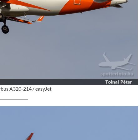
rbus A320-214 / easyJet