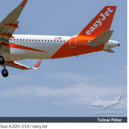
rbus A320-214 / easyJet