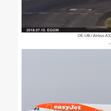
OE-IJB / Airbus A3