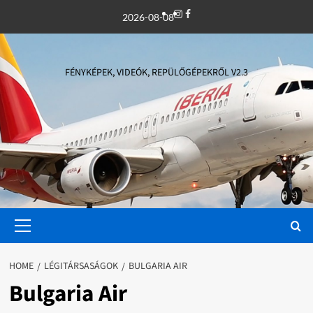
Skip
Instagram
Facebook
2026-08-08
to
content
FÉNYKÉPEK, VIDEÓK, REPÜLŐGÉPEKRŐL V2.3
Primary
Menu
HOME
LÉGITÁRSASÁGOK
BULGARIA AIR
Bulgaria Air