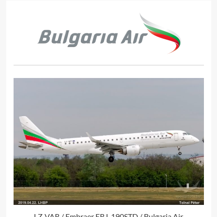
LZ-VAR / Embraer ERJ-190STD / Bulgaria Air