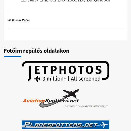
© Tolnai Péter
Fotóim repülős oldalakon