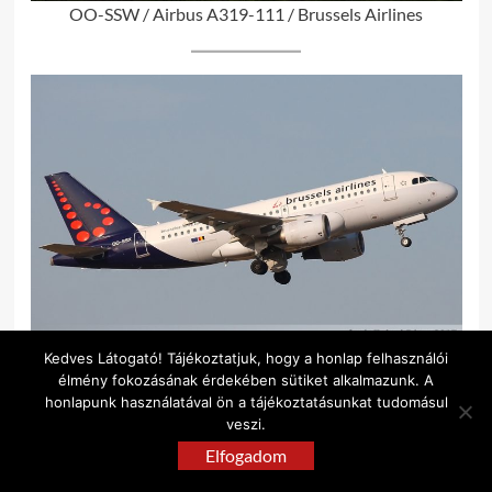
OO-SSW / Airbus A319-111 / Brussels Airlines
Kedves Látogató! Tájékoztatjuk, hogy a honlap felhasználói
OO-SSX / Airbus A319-111 / Brussels Airlines
élmény fokozásának érdekében sütiket alkalmazunk. A
honlapunk használatával ön a tájékoztatásunkat tudomásul
veszi.
Elfogadom