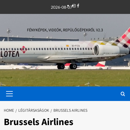
Skip
Instagram
Facebook
2026-08-07
to
content
FÉNYKÉPEK, VIDEÓK, REPÜLŐGÉPEKRŐL V2.3
Primary
Menu
HOME
LÉGITÁRSASÁGOK
BRUSSELS AIRLINES
Brussels Airlines