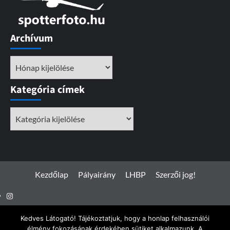
Archívum
Archívum
Kategória címek
Kategória
címek
Kezdőlap
Pályairány
LHBP
Szerzői jog!
Instagram
Facebook
Kedves Látogató! Tájékoztatjuk, hogy a honlap felhasználói
élmény fokozásának érdekében sütiket alkalmazunk. A