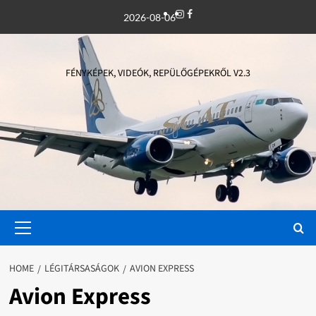
Skip
Instagram
Facebook
2026-08-06
to
content
FÉNYKÉPEK, VIDEÓK, REPÜLŐGÉPEKRŐL V2.3
Primary
Menu
HOME
LÉGITÁRSASÁGOK
AVION EXPRESS
Avion Express