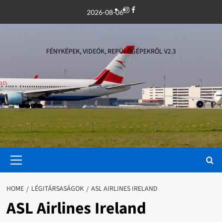
Skip
Instagram
Facebook
2026-08-06
to
content
FÉNYKÉPEK, VIDEÓK, REPÜLŐGÉPEKRŐL V2.3
Primary
Menu
HOME
LÉGITÁRSASÁGOK
ASL AIRLINES IRELAND
ASL Airlines Ireland