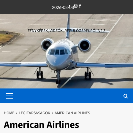
Skip
Instagram
Facebook
2026-08-08
to
content
FÉNYKÉPEK, VIDEÓK, REPÜLŐGÉPEKRŐL V2.3
Primary
Menu
HOME
LÉGITÁRSASÁGOK
AMERICAN AIRLINES
American Airlines