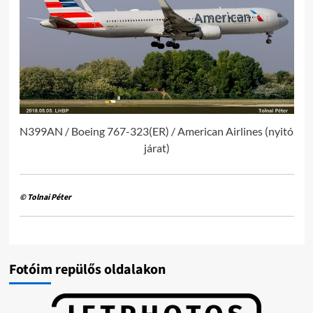
N399AN / Boeing 767-323(ER) / American Airlines (nyitó
járat)
© Tolnai Péter
Fotóim repülős oldalakon