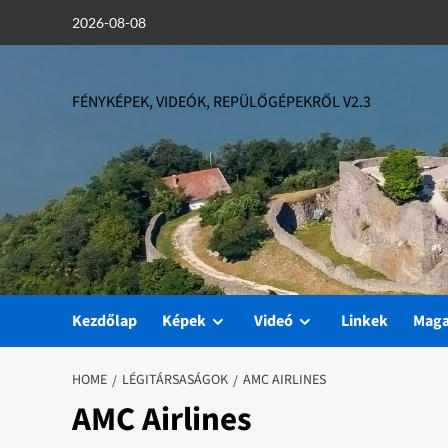
Skip
2026-08-08
to
content
FÉNYKÉPEK, VIDEÓK, REPÜLŐGÉPEKRŐL V2.3
Kezdőlap
Képek
Videó
Linkek
Mag
HOME
LÉGITÁRSASÁGOK
AMC AIRLINES
AMC Airlines