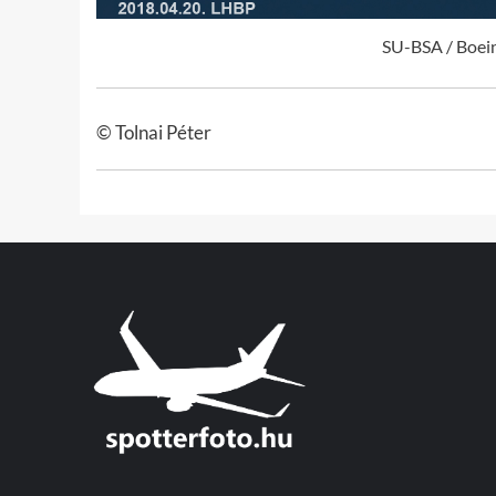
SU-BSA / Boei
© Tolnai Péter