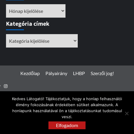
Archívum
Kategória címek
Kategória
címek
Kezdőlap
Pályairány
LHBP
Szerzői jog!
Instagram
Facebook
Kedves Látogató! Tájékoztatjuk, hogy a honlap felhasználói
élmény fokozásának érdekében sütiket alkalmazunk. A
honlapunk használatával ön a tájékoztatásunkat tudomásul
veszi.
Spotterfoto.hu © Minden jog fenntartva 2017 - 2026
|
Elfogadom
CoverNews
by AF themes.