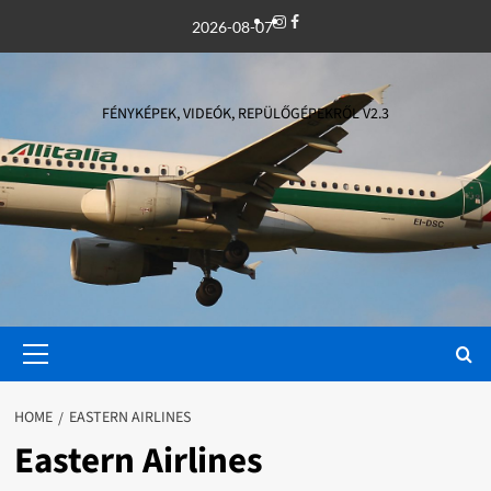
Skip
Instagram
Facebook
2026-08-07
to
content
FÉNYKÉPEK, VIDEÓK, REPÜLŐGÉPEKRŐL V2.3
Primary
Menu
HOME
EASTERN AIRLINES
Eastern Airlines