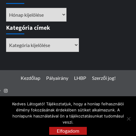
Archívum
Kategória címek
Kategória
címek
Kezdőlap
Pályairány
LHBP
Szerzői jog!
Instagram
Facebook
Kedves Látogató! Tájékoztatjuk, hogy a honlap felhasználói
élmény fokozásának érdekében sütiket alkalmazunk. A
honlapunk használatával ön a tájékoztatásunkat tudomásul
veszi.
Spotterfoto.hu © Minden jog fenntartva 2017 - 2026
|
Elfogadom
CoverNews
by AF themes.