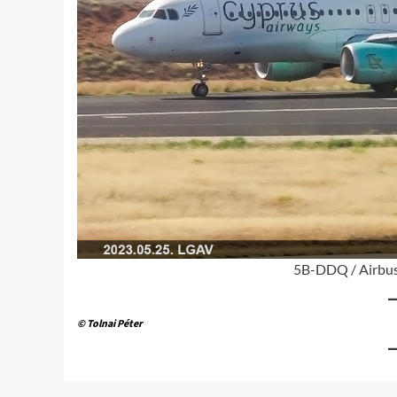
5B-DDQ / Airbus
© Tolnai Péter