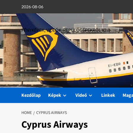
Skip
2026-08-06
to
content
FÉNYKÉPEK, VIDEÓK, REPÜLŐGÉPEKRŐL V2.3
Kezdőlap
Képek
Videó
Linkek
Mag
HOME
CYPRUS AIRWAYS
Cyprus Airways