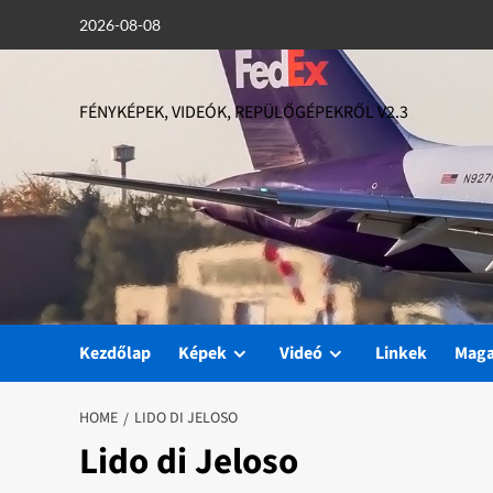
Skip
2026-08-08
to
content
FÉNYKÉPEK, VIDEÓK, REPÜLŐGÉPEKRŐL V2.3
Kezdőlap
Képek
Videó
Linkek
Mag
HOME
LIDO DI JELOSO
Lido di Jeloso