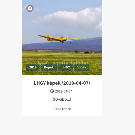
2019
Képek
LHGY
Vidék
LHGY képek /2019-04-07/
2019-04-07
(tovább…)
Read
Read More
more
about
LHGY
képek
/2019-