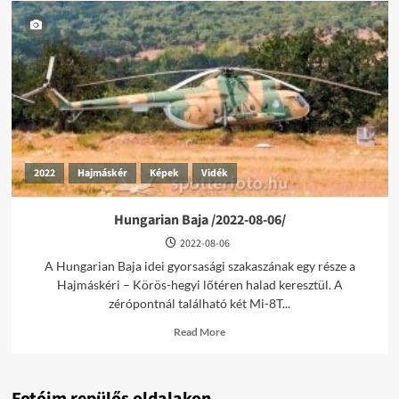
2022
Hajmáskér
Képek
Vidék
Hungarian Baja /2022-08-06/
2022-08-06
A Hungarian Baja idei gyorsasági szakaszának egy része a
Hajmáskéri – Körös-hegyi lőtéren halad keresztül. A
zérópontnál található két Mi-8T...
Read
Read More
more
about
Hungarian
Baja