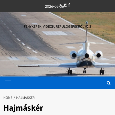
Skip
Instagram
Facebook
2026-08-06
to
content
FÉNYKÉPEK, VIDEÓK, REPÜLŐGÉPEKRŐL V2.3
Primary
Menu
HOME
HAJMÁSKÉR
Hajmáskér