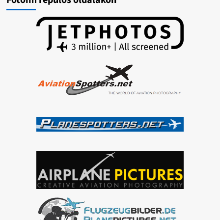
Fotóim repülős oldalakon
/2022-
08-
06/