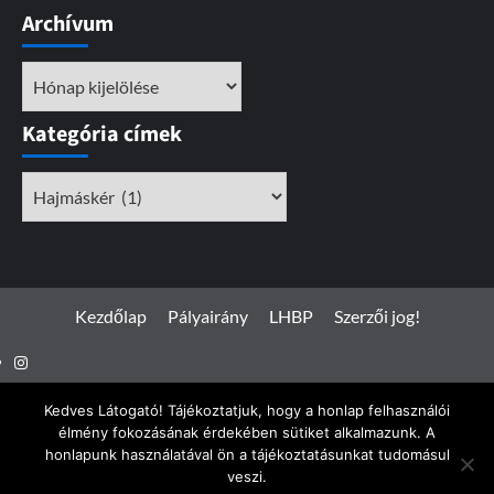
Archívum
Archívum
Kategória címek
Kategória
címek
Kezdőlap
Pályairány
LHBP
Szerzői jog!
Instagram
Facebook
Kedves Látogató! Tájékoztatjuk, hogy a honlap felhasználói
élmény fokozásának érdekében sütiket alkalmazunk. A
honlapunk használatával ön a tájékoztatásunkat tudomásul
veszi.
Spotterfoto.hu © Minden jog fenntartva 2017 - 2026
|