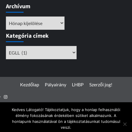
Archívum
Archívum
Kategória címek
Kategória
címek
Kezdőlap
Pályairány
LHBP
Szerzői jog!
Instagram
Facebook
Kedves Látogató! Tájékoztatjuk, hogy a honlap felhasználói
élmény fokozásának érdekében sütiket alkalmazunk. A
honlapunk használatával ön a tájékoztatásunkat tudomásul
veszi.
Spotterfoto.hu © Minden jog fenntartva 2017 - 2026
|