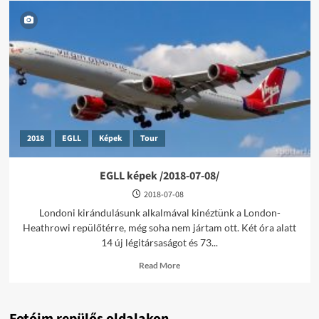
2018
EGLL
Képek
Tour
EGLL képek /2018-07-08/
2018-07-08
Londoni kirándulásunk alkalmával kinéztünk a London-
Heathrowi repülőtérre, még soha nem jártam ott. Két óra alatt
14 új légitársaságot és 73...
Read
Read More
more
about
EGLL
képek