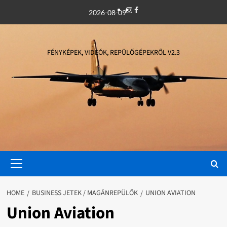
Skip
Instagram
Facebook
2026-08-09
to
content
FÉNYKÉPEK, VIDEÓK, REPÜLŐGÉPEKRŐL V2.3
Primary
Menu
HOME
BUSINESS JETEK / MAGÁNREPÜLŐK
UNION AVIATION
Union Aviation