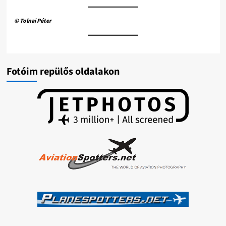
© Tolnai Péter
Fotóim repülős oldalakon