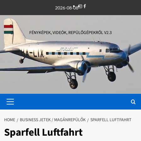
Skip
Instagram
Facebook
2026-08-08
to
content
FÉNYKÉPEK, VIDEÓK, REPÜLŐGÉPEKRŐL V2.3
Primary
Menu
HOME
BUSINESS JETEK / MAGÁNREPÜLŐK
SPARFELL LUFTFAHRT
Sparfell Luftfahrt