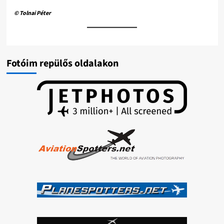
© Tolnai Péter
Fotóim repülős oldalakon