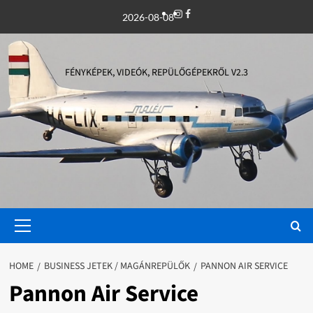
Skip
Instagram
Facebook
2026-08-08
to
content
FÉNYKÉPEK, VIDEÓK, REPÜLŐGÉPEKRŐL V2.3
Primary
Menu
HOME
BUSINESS JETEK / MAGÁNREPÜLŐK
PANNON AIR SERVICE
Pannon Air Service