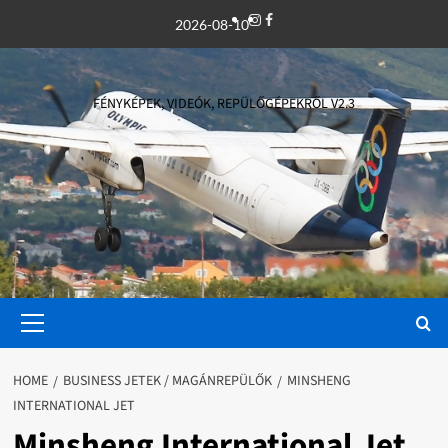
Skip
Instagram
Facebook
2026-08-10
to
content
FÉNYKÉPEK, VIDEÓK, REPÜLŐGÉPEKRŐL V2.3
Primary
Menu
HOME
BUSINESS JETEK / MAGÁNREPÜLŐK
MINSHENG
INTERNATIONAL JET
Minsheng International Jet