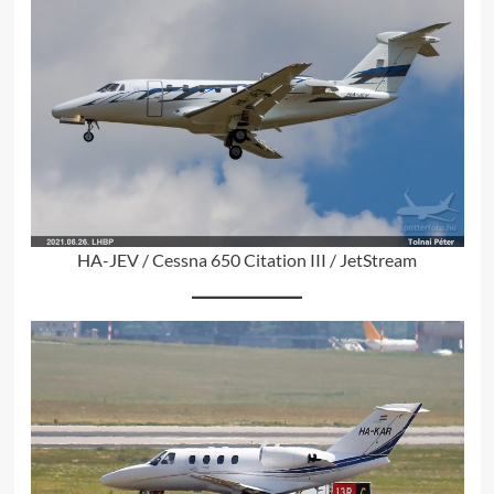
HA-JEV / Cessna 650 Citation III / JetStream