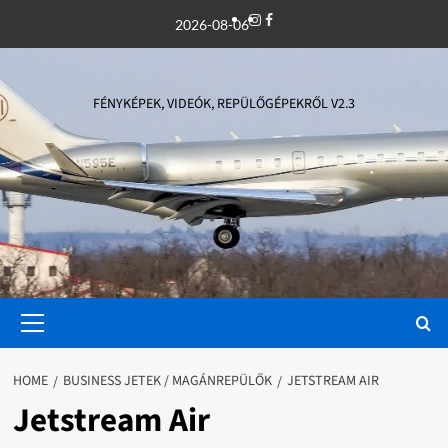
Skip
Instagram
Facebook
2026-08-06
to
content
FÉNYKÉPEK, VIDEÓK, REPÜLŐGÉPEKRŐL V2.3
Primary
Menu
HOME
BUSINESS JETEK / MAGÁNREPÜLŐK
JETSTREAM AIR
Jetstream Air